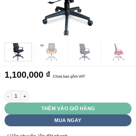
1,100,000
₫
Chưa bao gồm VAT
GL112 số lượng
THÊM VÀO GIỎ HÀNG
MUA NGAY