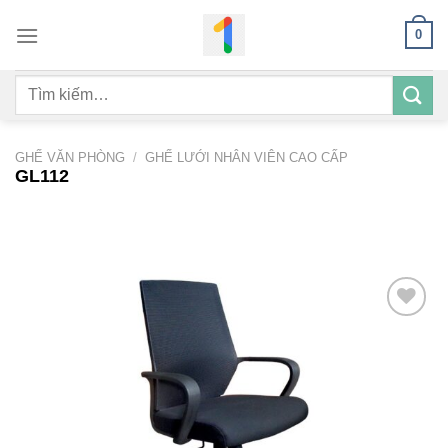
Bỏ
0
qua
nội
Tìm
dung
kiếm:
GHẾ VĂN PHÒNG
/
GHẾ LƯỚI NHÂN VIÊN CAO CẤP
GL112
Add to
wishlist