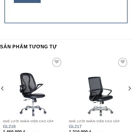
SẢN PHẨM TƯƠNG TỰ
Add to
Add to
wishlist
wishlist
GHẾ LƯỚI NHÂN VIÊN CAO CẤP
GHẾ LƯỚI NHÂN VIÊN CAO CẤP
GL218
GL217
1,460,000
₫
1,210,000
₫