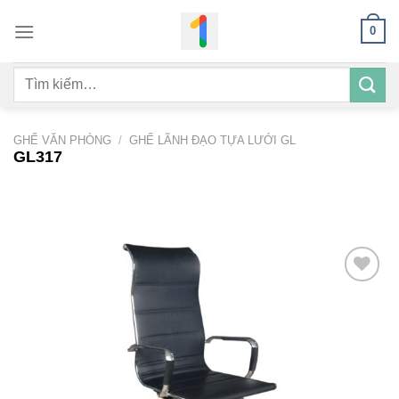
Bỏ
0
qua
nội
Tìm
dung
kiếm:
GHẾ VĂN PHÒNG
/
GHẾ LÃNH ĐẠO TỰA LƯỚI GL
GL317
Add to
wishlist