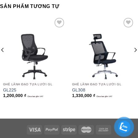
SẢN PHẨM TƯƠNG TỰ
Add to
Add to
wishlist
wishlist
GHẾ LÃNH ĐẠO TỰA LƯỚI GL
GHẾ LÃNH ĐẠO TỰA LƯỚI GL
GL225
GL308
1,200,000
₫
1,330,000
₫
Chưa bao gồm VAT
Chưa bao gồm VAT