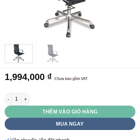
1,994,000
₫
Chưa bao gồm VAT
GL317 số lượng
THÊM VÀO GIỎ HÀNG
MUA NGAY