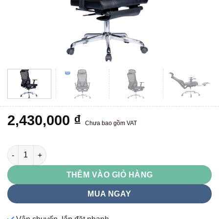
2,430,000
₫
Chưa bao gồm VAT
GL334 số lượng
THÊM VÀO GIỎ HÀNG
MUA NGAY