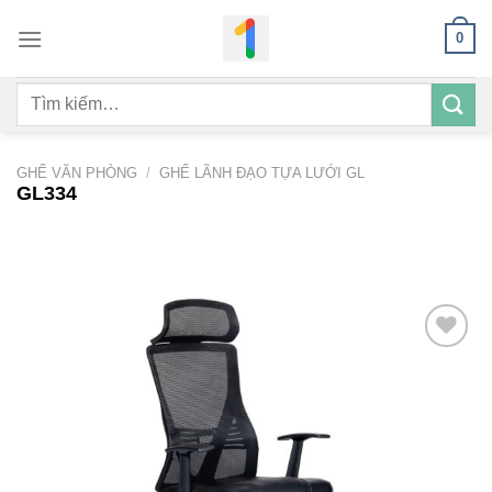
Bỏ
0
qua
nội
Tìm
dung
kiếm:
GHẾ VĂN PHÒNG
/
GHẾ LÃNH ĐẠO TỰA LƯỚI GL
GL334
Add to
wishlist