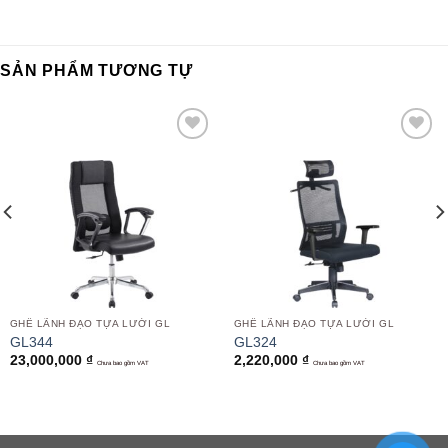
SẢN PHẨM TƯƠNG TỰ
Add to
Add to
wishlist
wishlist
GHẾ LÃNH ĐẠO TỰA LƯỚI GL
GHẾ LÃNH ĐẠO TỰA LƯỚI GL
GL344
GL324
23,000,000
₫
2,220,000
₫
Chưa bao gồm VAT
Chưa bao gồm VAT