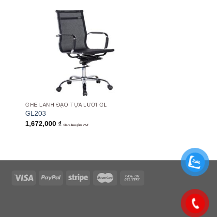
 to
Add to
list
wishlist
GHẾ LÃNH ĐẠO TỰA LƯỚI GL
GL203
1,672,000
₫
Chưa bao gồm VAT