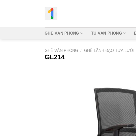
Bỏ
qua
nội
dung
GHẾ VĂN PHÒNG
TỦ VĂN PHÒNG
GHẾ VĂN PHÒNG
/
GHẾ LÃNH ĐẠO TỰA LƯỚI
GL214