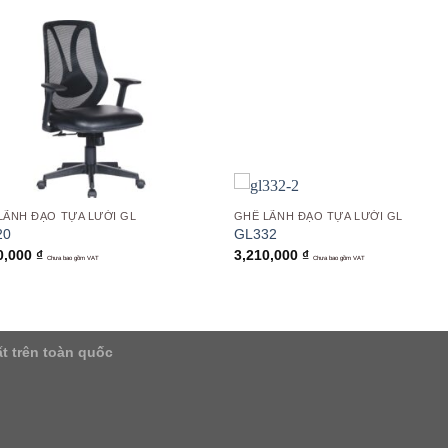
Add to
Add
wishlist
wish
LÃNH ĐẠO TỰA LƯỚI GL
GHẾ LÃNH ĐẠO TỰA LƯỚI GL
20
GL332
0,000
₫
3,210,000
₫
Chưa bao gồm VAT
Chưa bao gồm VAT
t trên toàn quốc