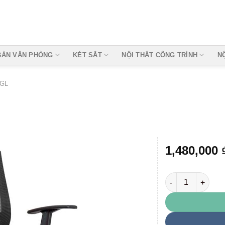
BÀN VĂN PHÒNG
KÉT SẮT
NỘI THẤT CÔNG TRÌNH
N
 GL
1,480,000
GL214 số lượng
Add to
wishlist