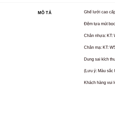
Ghế lưới cao cấ
MÔ TẢ
Đệm tựa mút bọc
Chân nhựa: KT:
Chân mạ: KT: W
Dung sai kích th
(Lưu ý: Màu sắc 
Khách hàng vui l