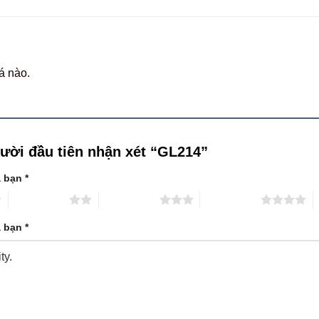
á nào.
gười đầu tiên nhận xét “GL214”
a bạn
*
2 trên 5 sao
3 trên 5 sao
4 trên 5 sao
5
a bạn
*