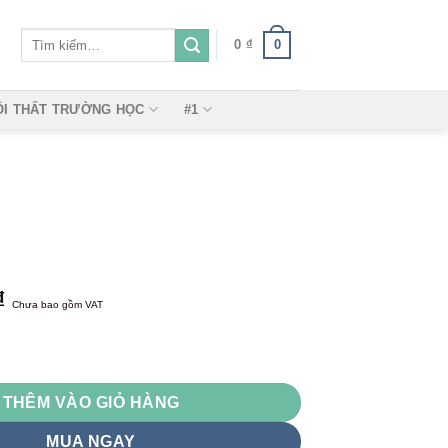
Tìm
0
0
₫
kiếm:
ỘI THẤT TRƯỜNG HỌC
#1
₫
Chưa bao gồm VAT
THÊM VÀO GIỎ HÀNG
MUA NGAY