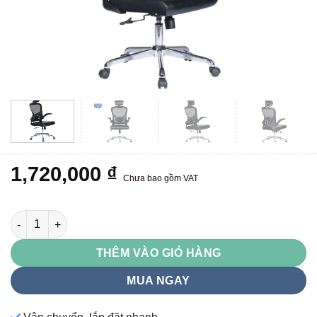
1,720,000
₫
Chưa bao gồm VAT
GL331 số lượng
THÊM VÀO GIỎ HÀNG
MUA NGAY