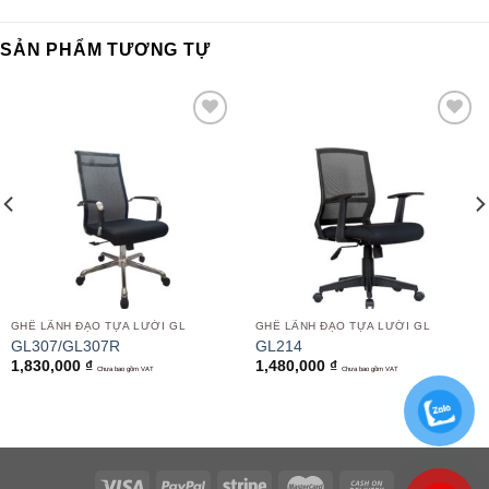
SẢN PHẨM TƯƠNG TỰ
Add to
Add to
wishlist
wishlist
GHẾ LÃNH ĐẠO TỰA LƯỚI GL
GHẾ LÃNH ĐẠO TỰA LƯỚI GL
GL307/GL307R
GL214
1,830,000
₫
1,480,000
₫
Chưa bao gồm VAT
Chưa bao gồm VAT