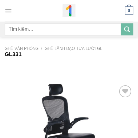
Bỏ
0
qua
nội
Tìm
dung
kiếm:
GHẾ VĂN PHÒNG
/
GHẾ LÃNH ĐẠO TỰA LƯỚI GL
GL331
Add to
wishlist