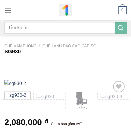
Bỏ
0
qua
nội
Tìm
dung
kiếm:
GHẾ VĂN PHÒNG
/
GHẾ LÃNH ĐẠO CAO CẤP SG
SG930
Add to
wishlist
2,080,000
₫
Chưa bao gồm VAT