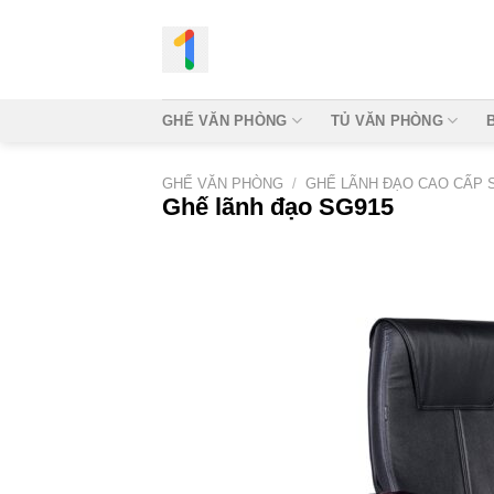
Bỏ
qua
nội
dung
GHẾ VĂN PHÒNG
TỦ VĂN PHÒNG
GHẾ VĂN PHÒNG
/
GHẾ LÃNH ĐẠO CAO CẤP 
Ghế lãnh đạo SG915