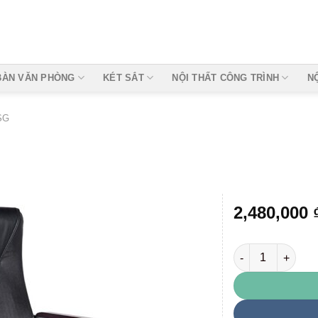
BÀN VĂN PHÒNG
KÉT SẮT
NỘI THẤT CÔNG TRÌNH
N
SG
2,480,000
Ghế lãnh đạo SG
Add to
wishlist