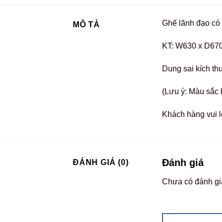
Ghế lãnh đạo có
MÔ TẢ
KT: W630 x D67
Dung sai kích th
(Lưu ý: Màu sắc 
Khách hàng vui l
Đánh giá
ĐÁNH GIÁ (0)
Chưa có đánh gi