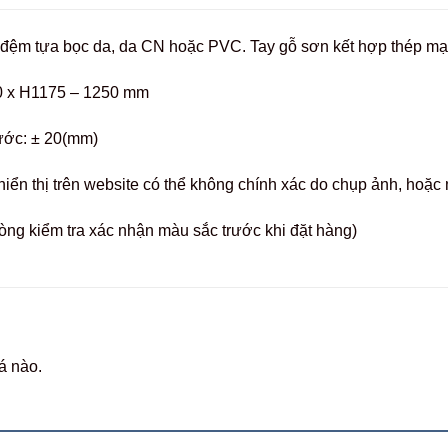
 đệm tựa bọc da, da CN hoặc PVC. Tay gỗ sơn kết hợp thép m
0 x H1175 – 1250 mm
ước: ± 20(mm)
hiển thị trên website có thể không chính xác do chụp ảnh, hoặ
òng kiểm tra xác nhận màu sắc trước khi đặt hàng)
á nào.