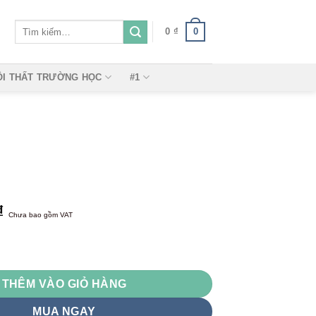
Tìm
0
0
₫
kiếm:
ỘI THẤT TRƯỜNG HỌC
#1
₫
Chưa bao gồm VAT
915 số lượng
THÊM VÀO GIỎ HÀNG
MUA NGAY