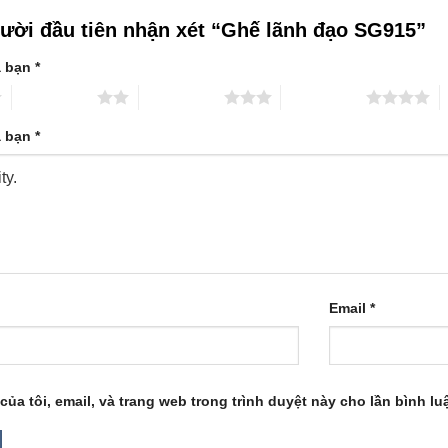
gười đầu tiên nhận xét “Ghế lãnh đạo SG915”
a bạn
*
2 trên 5 sao
3 trên 5 sao
4 trên 5 sao
5
a bạn
*
Email
*
của tôi, email, và trang web trong trình duyệt này cho lần bình luậ