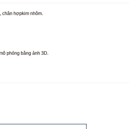
ạ, chân hợpkim nhôm.
c mô phỏng bằng ảnh 3D.