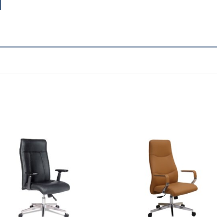
Add to
Add
wishlist
wish