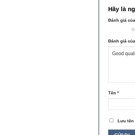
Hãy là n
Đánh giá củ
1 trên 5 sao
Đánh giá củ
Tên
*
Lưu tên 