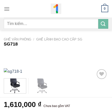
Bỏ
0
qua
nội
Tìm
dung
kiếm:
GHẾ VĂN PHÒNG
/
GHẾ LÃNH ĐẠO CAO CẤP SG
SG718
Add to
wishlist
1,610,000
₫
Chưa bao gồm VAT