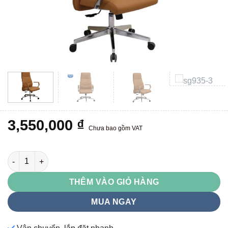
3,550,000
₫
Chưa bao gồm VAT
SG935 số lượng
THÊM VÀO GIỎ HÀNG
MUA NGAY