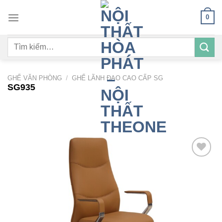
Bỏ
0
qua
nội
Tìm
dung
kiếm:
GHẾ VĂN PHÒNG
/
GHẾ LÃNH ĐẠO CAO CẤP SG
SG935
Add to
wishlist