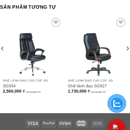
SẢN PHẨM TƯƠNG TỰ
Add to
Add to
wishlist
wishlist
GHẾ LÃNH ĐẠO CAO CẤP SG
GHẾ LÃNH ĐẠO CAO CẤP SG
SG934
Ghế lãnh đạo SG927
2,560,000
₫
1,730,000
₫
Chưa bao gồm VAT
Chưa bao gồm VAT