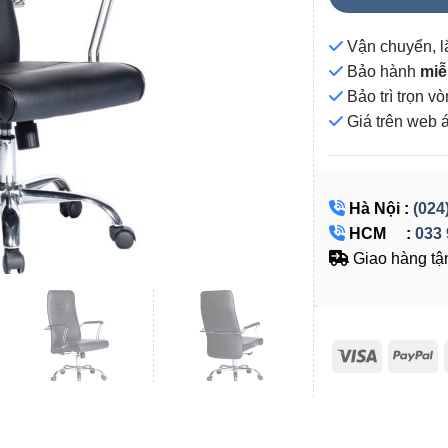
Vận chuyển, l
Bảo hành
miễ
Bảo trì trọn 
Giá
trên web 
Hà Nội :
(024
HCM :
033 
Giao hàng tận