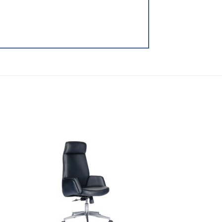
 to
Add to
list
wishlist