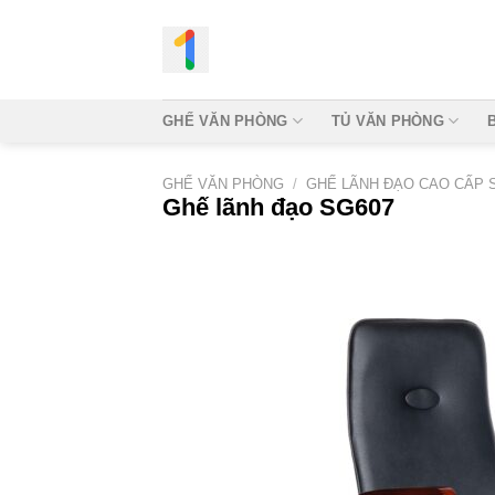
Bỏ
qua
nội
dung
GHẾ VĂN PHÒNG
TỦ VĂN PHÒNG
GHẾ VĂN PHÒNG
/
GHẾ LÃNH ĐẠO CAO CẤP 
Ghế lãnh đạo SG607