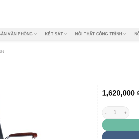
BÀN VĂN PHÒNG
KÉT SẮT
NỘI THẤT CÔNG TRÌNH
N
SG
1,620,000
Ghế lãnh đạo SG
Add to
wishlist