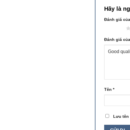
Hãy là n
Đánh giá củ
1 trên 5 sao
Đánh giá củ
Tên
*
Lưu tên 