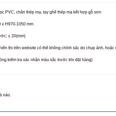
ọc PVC, chân thép mạ, tay ghế thép mạ kết hợp gỗ sơn
0 x H970-1050 mm
ước: ± 20(mm)
hiển thị trên website có thể không chính xác do chụp ảnh, hoặ
òng kiểm tra xác nhận màu sắc trước khi đặt hàng)
á nào.