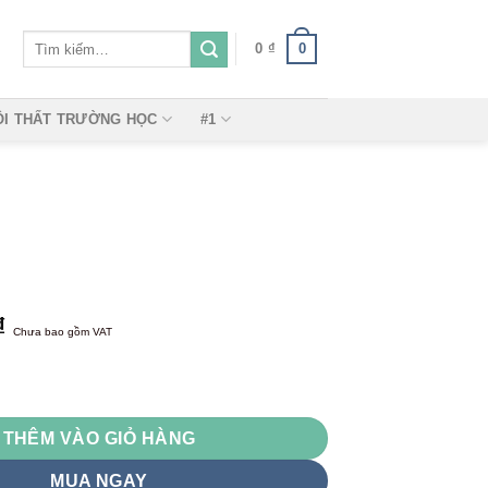
Tìm
0
0
₫
kiếm:
ỘI THẤT TRƯỜNG HỌC
#1
₫
Chưa bao gồm VAT
607 số lượng
THÊM VÀO GIỎ HÀNG
MUA NGAY