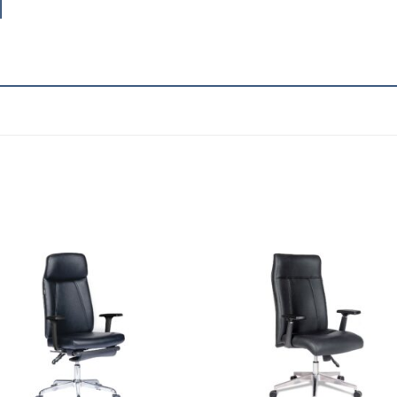
Add to
Add
wishlist
wish