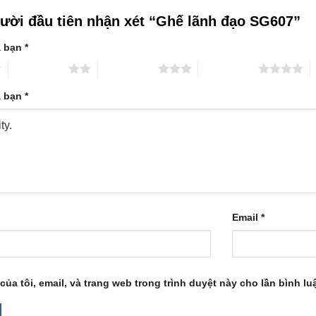
gười đầu tiên nhận xét “Ghế lãnh đạo SG607”
a bạn
*
2 trên 5 sao
3 trên 5 sao
4 trên 5 sao
5
a bạn
*
Email
*
của tôi, email, và trang web trong trình duyệt này cho lần bình luậ