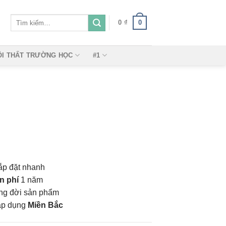
Tìm
0
0
₫
kiếm:
ỘI THẤT TRƯỜNG HỌC
#1
ắp đặt nhanh
n phí
1 năm
vòng đời sản phẩm
áp dụng
Miền Bắc