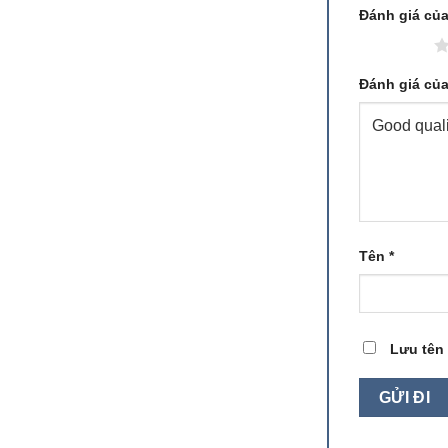
Đánh giá củ
1 trên 5 sao
Đánh giá củ
Tên
*
Lưu tên 