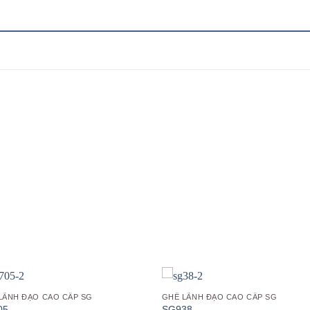
Add to
Add
wishlist
wish
LÃNH ĐẠO CAO CẤP SG
GHẾ LÃNH ĐẠO CAO CẤP SG
05
SG938