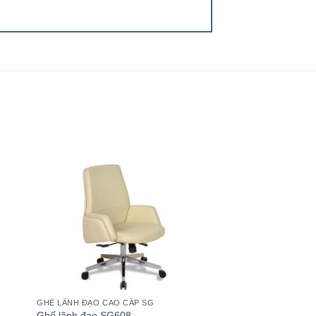
 to
Add to
list
wishlist
GHẾ LÃNH ĐẠO CAO CẤP SG
Ghế lãnh đạo SG608