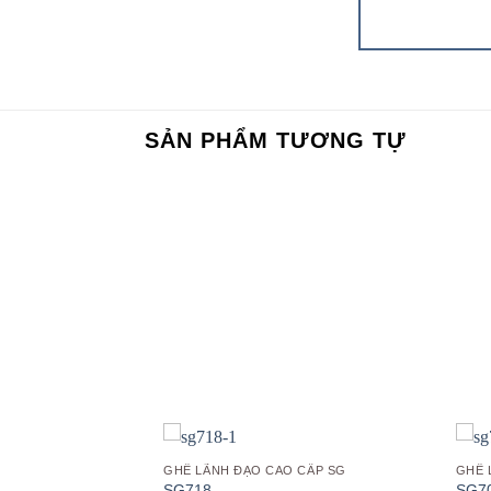
SẢN PHẨM TƯƠNG TỰ
Add to
Add to
wishlist
wishlist
 CẤP SG
GHẾ LÃNH ĐẠO CAO CẤP SG
GHẾ 
921
SG718
SG7