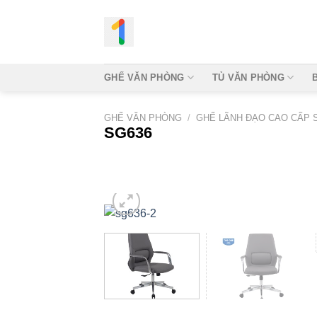
Bỏ
qua
nội
dung
GHẾ VĂN PHÒNG
TỦ VĂN PHÒNG
GHẾ VĂN PHÒNG
/
GHẾ LÃNH ĐẠO CAO CẤP 
SG636