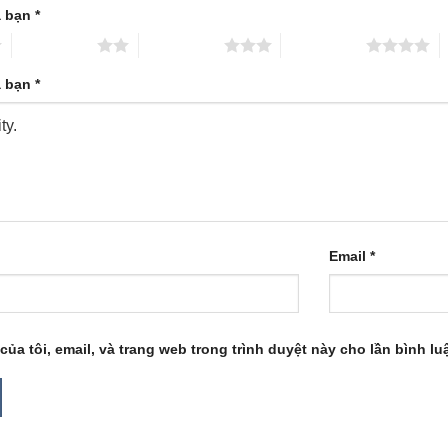
a bạn
*
2 trên 5 sao
3 trên 5 sao
4 trên 5 sao
5
a bạn
*
Email
*
của tôi, email, và trang web trong trình duyệt này cho lần bình luậ