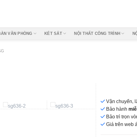
BÀN VĂN PHÒNG
KÉT SẮT
NỘI THẤT CÔNG TRÌNH
N
SG
Vận chuyển, l
Bảo hành
miễ
Bảo trì trọn 
Add to
Giá
trên web 
wishlist