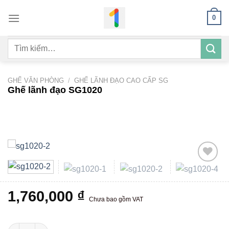
Bỏ
0
qua
nội
Tìm
dung
kiếm:
GHẾ VĂN PHÒNG
/
GHẾ LÃNH ĐẠO CAO CẤP SG
Ghế lãnh đạo SG1020
Add to
1,760,000
₫
wishlist
Chưa bao gồm VAT
Ghế lãnh đạo SG1020 số lượng