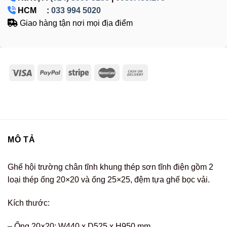
HCM :
033 994 5020
Giao hàng tận nơi mọi địa điểm
MÔ TẢ
Ghế hội trường chân tĩnh khung thép sơn tĩnh điện gồm 2
loại thép ống 20×20 và ống 25×25, đệm tựa ghế bọc vải.
Kích thước:
– Ống 20×20: W440 x D525 x H950 mm