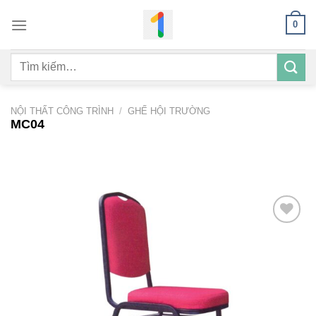
Bỏ
0
qua
nội
Tìm
dung
kiếm:
NỘI THẤT CÔNG TRÌNH
/
GHẾ HỘI TRƯỜNG
MC04
Add to
wishlist