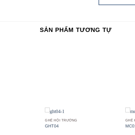
SẢN PHẨM TƯƠNG TỰ
Add to
Add to
wishlist
wishlist
GHẾ HỘI TRƯỜNG
GHẾ 
GHT04
MC0