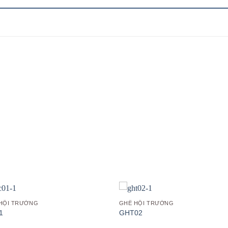
Add to
Add
wishlist
wish
HỘI TRƯỜNG
GHẾ HỘI TRƯỜNG
1
GHT02