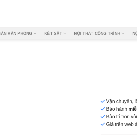
BÀN VĂN PHÒNG
KÉT SẮT
NỘI THẤT CÔNG TRÌNH
N
Vận chuyển, l
Bảo hành
miễ
Bảo trì trọn 
Add to
Giá
trên web 
wishlist