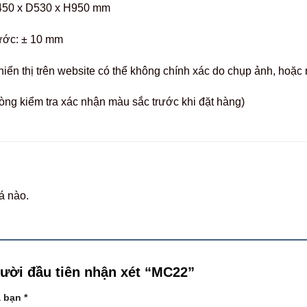
450 x D530 x H950 mm
hước: ± 10 mm
hiển thị trên website có thể không chính xác do chụp ảnh, hoặ
òng kiểm tra xác nhận màu sắc trước khi đặt hàng)
á nào.
gười đầu tiên nhận xét “MC22”
a bạn
*