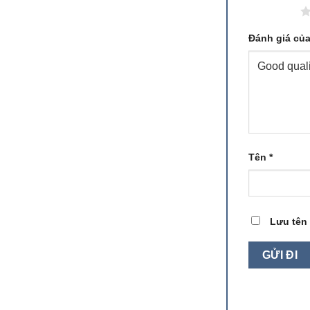
1 trên 5 sao
Đánh giá củ
Tên
*
Lưu tên 