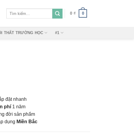
Tìm
0
0
₫
kiếm:
ỘI THẤT TRƯỜNG HỌC
#1
ắp đặt nhanh
n phí
1 năm
vòng đời sản phẩm
áp dụng
Miền Bắc