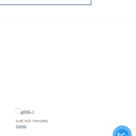
 to
Add to
list
wishlist
GHẾ HỘI TRƯỜNG
G896