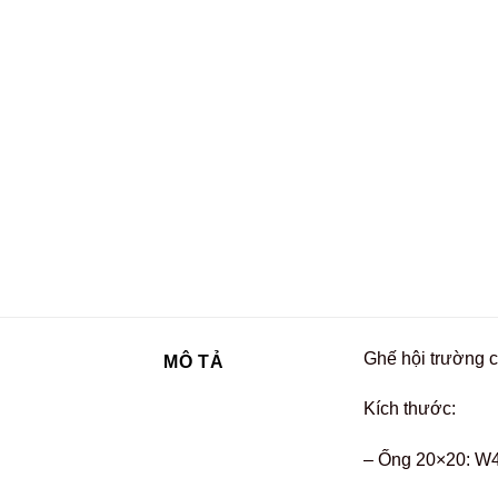
Ghế hội trường c
MÔ TẢ
Kích thước:
– Ống 20×20: W