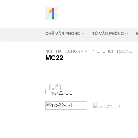
Bỏ
qua
nội
dung
GHẾ VĂN PHÒNG
TỦ VĂN PHÒNG
NỘI THẤT CÔNG TRÌNH
/
GHẾ HỘI TRƯỜNG
MC22