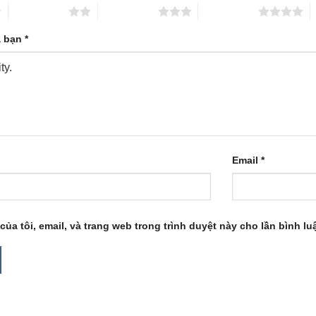
2 trên 5 sao
3 trên 5 sao
4 trên 5 sao
5
a bạn
*
Email
*
của tôi, email, và trang web trong trình duyệt này cho lần bình luậ