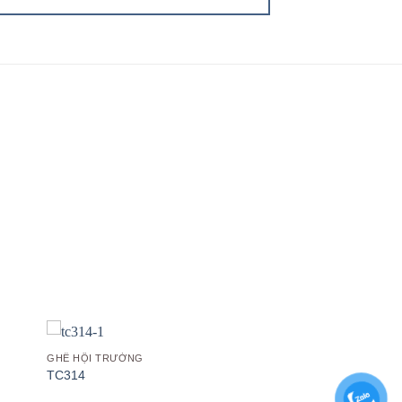
 to
Add to
list
wishlist
GHẾ HỘI TRƯỜNG
TC314