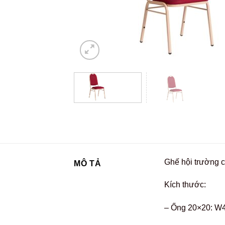
Ghế hội trường c
MÔ TẢ
Kích thước:
– Ống 20×20: W