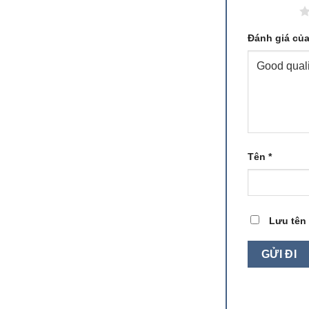
1 trên 5 sao
Đánh giá củ
Tên
*
Lưu tên 