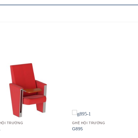
Add to
Add
wishlist
wish
HỘI TRƯỜNG
GHẾ HỘI TRƯỜNG
1
G895