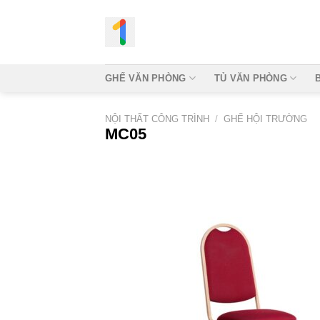
Bỏ
qua
nội
dung
GHẾ VĂN PHÒNG
TỦ VĂN PHÒNG
NỘI THẤT CÔNG TRÌNH
/
GHẾ HỘI TRƯỜNG
MC05