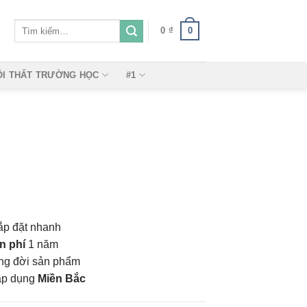
Tìm
0
0
₫
kiếm:
ỘI THẤT TRƯỜNG HỌC
#1
ắp đặt nhanh
n phí
1 năm
vòng đời sản phẩm
áp dụng
Miền Bắc