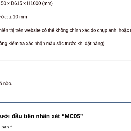
450 x D615 x H1000 (mm)
hước: ± 10 mm
hiển thị trên website có thể không chính xác do chụp ảnh, hoặ
òng kiểm tra xác nhận màu sắc trước khi đặt hàng)
á nào.
gười đầu tiên nhận xét “MC05”
a bạn
*