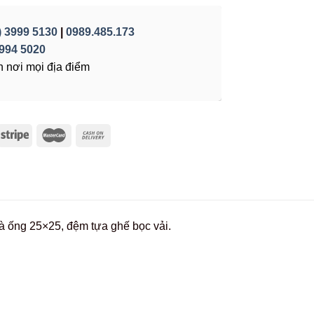
) 3999 5130
|
0989.485.173
994 5020
 nơi mọi địa điểm
và ống 25×25, đệm tựa ghế bọc vải.