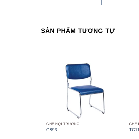
SẢN PHẨM TƯƠNG TỰ
Add to
Add to
wishlist
wishlist
GHẾ HỘI TRƯỜNG
GHẾ 
G893
TC1