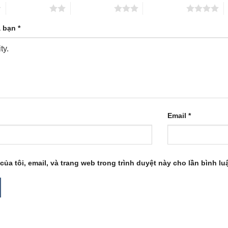
2 trên 5 sao
3 trên 5 sao
4 trên 5 sao
5
a bạn
*
Email
*
của tôi, email, và trang web trong trình duyệt này cho lần bình luậ