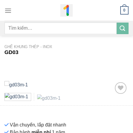
Bỏ
0
qua
nội
Tìm
dung
kiếm:
GHẾ KHUNG THÉP - INOX
GD03
Add to
wishlist
Vận chuyển, lắp đặt nhanh
Bảo hành
miễn phí
1 năm