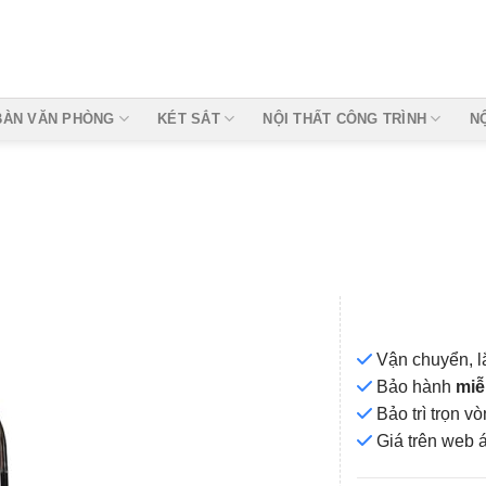
BÀN VĂN PHÒNG
KÉT SẮT
NỘI THẤT CÔNG TRÌNH
N
Vận chuyển, l
Bảo hành
miễ
Bảo trì trọn 
Add to
Giá
trên web 
wishlist