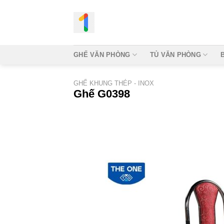
Bỏ
qua
nội
dung
GHẾ VĂN PHÒNG
TỦ VĂN PHÒNG
GHẾ KHUNG THÉP - INOX
Ghế G0398