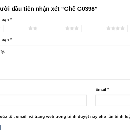
gười đầu tiên nhận xét “Ghế G0398”
a bạn
*
2 trên 5 sao
3 trên 5 sao
4 trên 5 sao
5
a bạn
*
Email
*
của tôi, email, và trang web trong trình duyệt này cho lần bình luậ