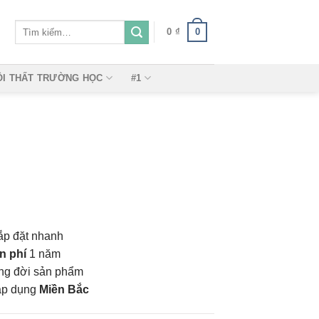
Tìm
0
0
₫
kiếm:
ỘI THẤT TRƯỜNG HỌC
#1
ắp đặt nhanh
n phí
1 năm
vòng đời sản phẩm
áp dụng
Miền Bắc