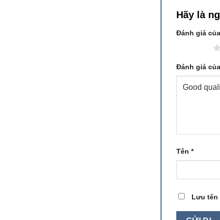
Hãy là n
Đánh giá củ
1 trên 5 sao
Đánh giá củ
Tên
*
Lưu tên 