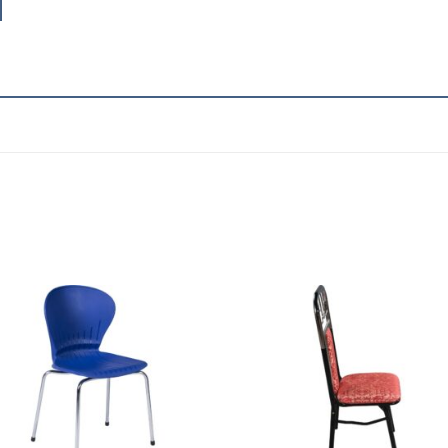
Add to
Add
wishlist
wish