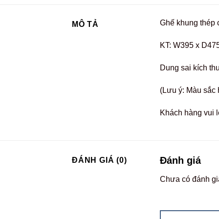
Ghế khung thép 
MÔ TẢ
KT: W395 x D47
Dung sai kích t
(Lưu ý: Màu sắc 
Khách hàng vui l
Đánh giá
ĐÁNH GIÁ (0)
Chưa có đánh gi