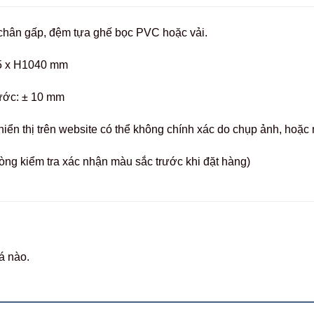
chân gấp, đệm tựa ghế bọc PVC hoặc vải.
5 x H1040 mm
hước: ± 10 mm
hiển thị trên website có thể không chính xác do chụp ảnh, hoặ
òng kiểm tra xác nhận màu sắc trước khi đặt hàng)
á nào.