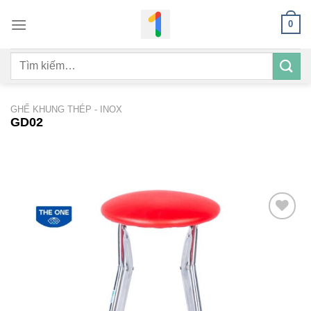
Bỏ
0
qua
nội
Tìm
dung
kiếm:
GHẾ KHUNG THÉP - INOX
GD02
Add to
wishlist