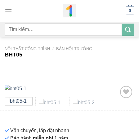
Bỏ
0
qua
nội
Tìm
dung
kiếm:
NỘI THẤT CÔNG TRÌNH
/
BÀN HỘI TRƯỜNG
BHT05
Add to
wishlist
Vận chuyển, lắp đặt nhanh
Bảo hành
miễn phí
1 năm