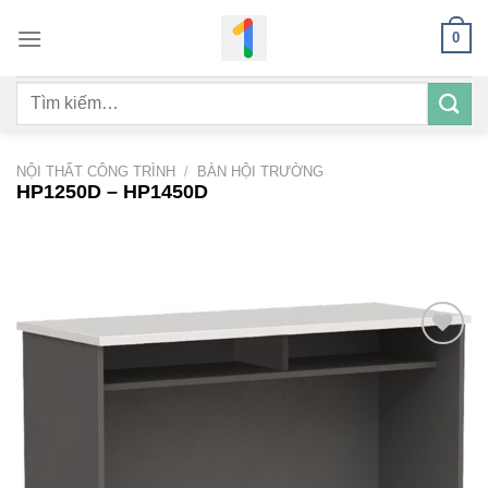
Bỏ
0
qua
nội
Tìm
dung
kiếm:
NỘI THẤT CÔNG TRÌNH
/
BÀN HỘI TRƯỜNG
HP1250D – HP1450D
Add to
wishlist