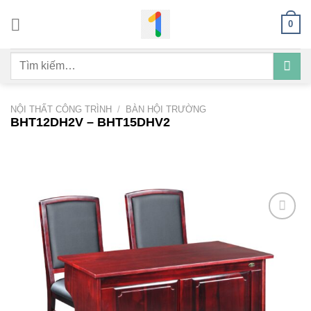
Bỏ
0
qua
nội
Tìm
dung
kiếm:
NỘI THẤT CÔNG TRÌNH
/
BÀN HỘI TRƯỜNG
BHT12DH2V – BHT15DHV2
Add to
wishlist