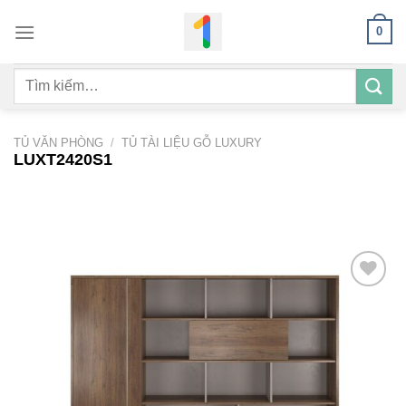
Bỏ
0
qua
nội
Tìm
dung
kiếm:
TỦ VĂN PHÒNG
/
TỦ TÀI LIỆU GỖ LUXURY
LUXT2420S1
Add to
wishlist