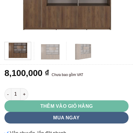
8,100,000
₫
Chưa bao gồm VAT
LUXT2420S1 số lượng
THÊM VÀO GIỎ HÀNG
MUA NGAY