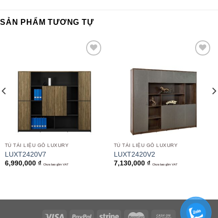
SẢN PHẨM TƯƠNG TỰ
Add to
Add to
wishlist
wishlist
TỦ TÀI LIỆU GỖ LUXURY
TỦ TÀI LIỆU GỖ LUXURY
LUXT2420V7
LUXT2420V2
6,990,000
₫
7,130,000
₫
Chưa bao gồm VAT
Chưa bao gồm VAT