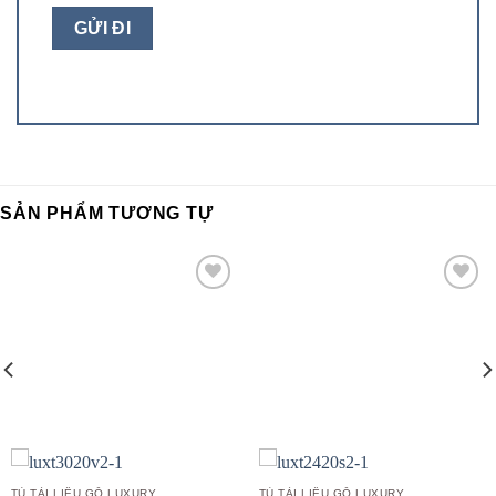
SẢN PHẨM TƯƠNG TỰ
Add to
Add to
wishlist
wishlist
TỦ TÀI LIỆU GỖ LUXURY
TỦ TÀI LIỆU GỖ LUXURY