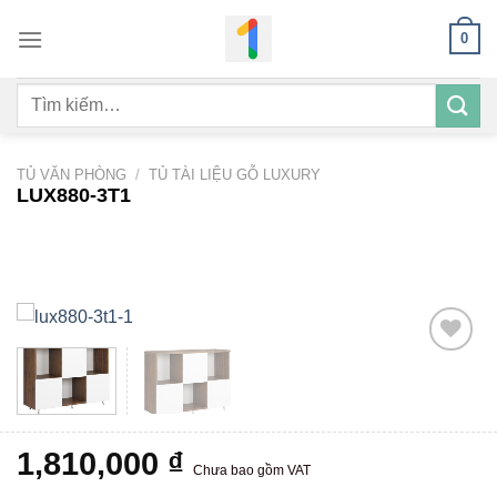
Bỏ
0
qua
nội
Tìm
dung
kiếm:
TỦ VĂN PHÒNG
/
TỦ TÀI LIỆU GỖ LUXURY
LUX880-3T1
Add to
wishlist
1,810,000
₫
Chưa bao gồm VAT