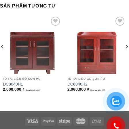
SẢN PHẨM TƯƠNG TỰ
Add to
Add to
wishlist
wishlist
TỦ TÀI LIỆU GỖ SƠN PU
TỦ TÀI LIỆU GỖ SƠN PU
DC8040H1
DC8040H2
2,000,000
₫
2,060,000
₫
Chưa bao gồm VAT
Chưa bao gồm VAT