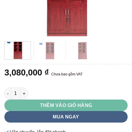
3,080,000
₫
Chưa bao gồm VAT
DC940H1 số lượng
THÊM VÀO GIỎ HÀNG
MUA NGAY