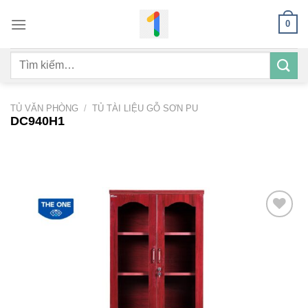
Bỏ
0
qua
nội
Tìm
dung
kiếm:
TỦ VĂN PHÒNG
/
TỦ TÀI LIỆU GỖ SƠN PU
DC940H1
Add to
wishlist