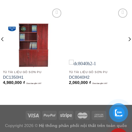
Add to
Add to
wishlist
wishlist
TỦ TÀI LIỆU GỖ SƠN PU
TỦ TÀI LIỆU GỖ SƠN PU
DC1350H1
DC8040H2
4,980,000
₫
2,060,000
₫
Chưa bao gồm VAT
Chưa bao gồm VAT
Copyright 2026 ©
Hệ thống phân phối nội thất trên toàn quốc