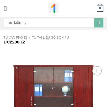
Bỏ
0
qua
nội
Tìm
dung
kiếm:
TỦ VĂN PHÒNG
/
TỦ TÀI LIỆU GỖ SƠN PU
DC2200H2
Add to
wishlist