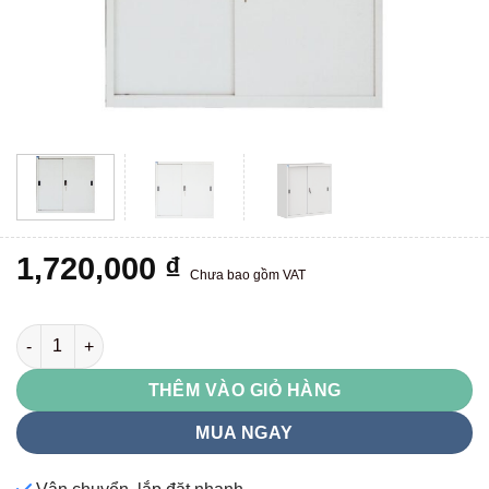
1,720,000
₫
Chưa bao gồm VAT
TU88S-TU118S số lượng
THÊM VÀO GIỎ HÀNG
MUA NGAY