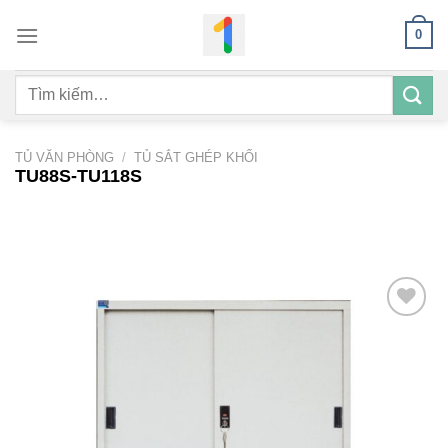
Bỏ
0
qua
nội
Tìm
dung
kiếm:
TỦ VĂN PHÒNG
/
TỦ SẮT GHÉP KHỐI
TU88S-TU118S
Add to
wishlist