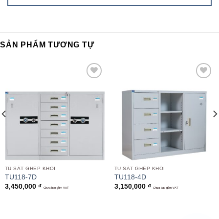
SẢN PHẨM TƯƠNG TỰ
Add to
Add to
wishlist
wishlist
TỦ SẮT GHÉP KHỐI
TỦ SẮT GHÉP KHỐI
TU118-7D
TU118-4D
3,450,000
₫
3,150,000
₫
Chưa bao gồm VAT
Chưa bao gồm VAT