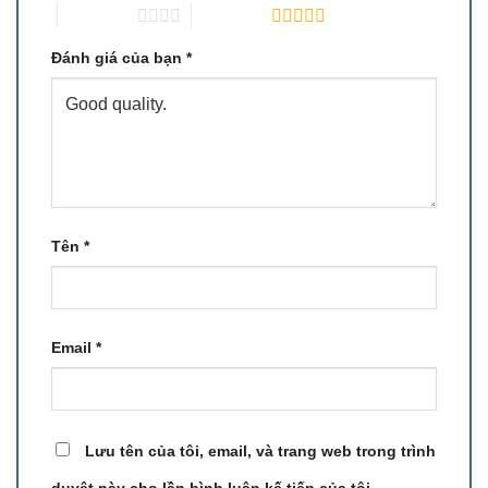
4 trên 5 sao
5 trên 5 sao
Đánh giá của bạn
*
Tên
*
Email
*
Lưu tên của tôi, email, và trang web trong trình
duyệt này cho lần bình luận kế tiếp của tôi.