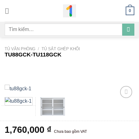
Bỏ
0
qua
nội
Tìm
dung
kiếm:
TỦ VĂN PHÒNG
/
TỦ SẮT GHÉP KHỐI
TU88GCK-TU118GCK
Add to
wishlist
1,760,000
₫
Chưa bao gồm VAT