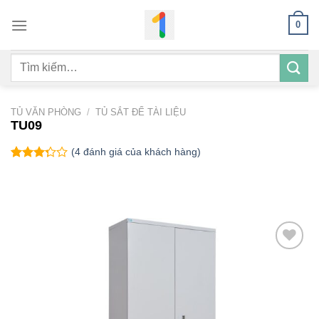
Bỏ
0
qua
nội
Tìm
dung
kiếm:
TỦ VĂN PHÒNG
/
TỦ SẮT ĐỂ TÀI LIỆU
TU09
(
4
đánh giá của khách hàng)
3.25
4
trên 5
dựa
trên
đánh
giá
Add to
wishlist