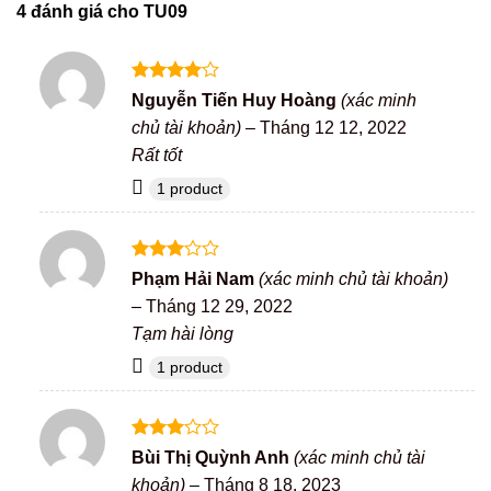
4 đánh giá cho
TU09
Được
Nguyễn Tiến Huy Hoàng
(xác minh
xếp hạng
chủ tài khoản)
–
Tháng 12 12, 2022
4
5 sao
Rất tốt
1 product
Được
Phạm Hải Nam
(xác minh chủ tài khoản)
xếp
–
Tháng 12 29, 2022
hạng
3
5 sao
Tạm hài lòng
1 product
Được
Bùi Thị Quỳnh Anh
(xác minh chủ tài
xếp
khoản)
–
Tháng 8 18, 2023
hạng
3