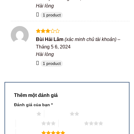
5 sao
Hài lòng
1 product
Được
Bùi Hải Lâm
(xác minh chủ tài khoản)
–
xếp
Tháng 5 6, 2024
hạng
3
5 sao
Hài lòng
1 product
Thêm một đánh giá
Đánh giá của bạn
*
1 trên 5 sao
2 trên 5 sao
3 trên 5 sao
4 trên 5 sao
5 trên 5 sao