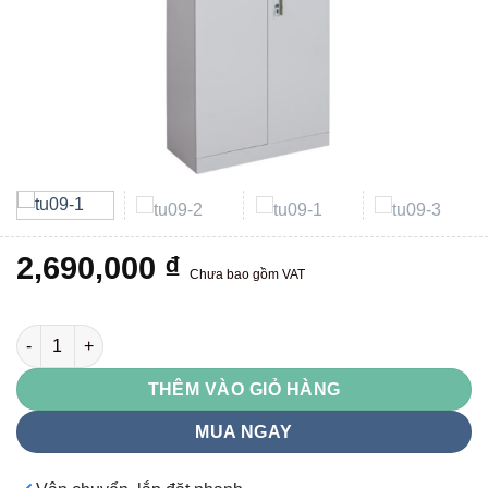
2,690,000
₫
Chưa bao gồm VAT
TU09 số lượng
THÊM VÀO GIỎ HÀNG
MUA NGAY