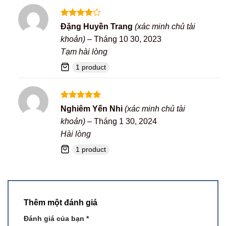
Được
Đặng Huyền Trang
(xác minh chủ tài
xếp hạng
khoản)
–
Tháng 10 30, 2023
4
5 sao
Tạm hài lòng
1 product
Được xếp
Nghiêm Yến Nhi
(xác minh chủ tài
hạng
5
5
khoản)
–
Tháng 1 30, 2024
sao
Hài lòng
1 product
Thêm một đánh giá
Đánh giá của bạn
*