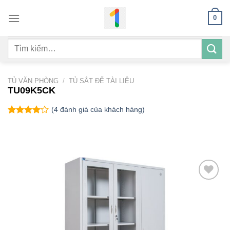
Bỏ
0
qua
nội
Tìm
dung
kiếm:
TỦ VĂN PHÒNG
/
TỦ SẮT ĐỂ TÀI LIỆU
TU09K5CK
(
4
đánh giá của khách hàng)
4.00
4
trên
5 dựa
trên
đánh
giá
Add to
wishlist