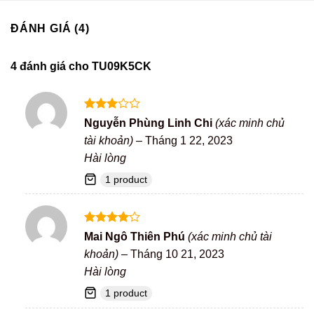
ĐÁNH GIÁ (4)
4 đánh giá cho
TU09K5CK
Được
Nguyễn Phùng Linh Chi
(xác minh chủ
xếp
tài khoản)
–
Tháng 1 22, 2023
hạng
3
5 sao
Hài lòng
1 product
Được
Mai Ngô Thiên Phú
(xác minh chủ tài
xếp hạng
khoản)
–
Tháng 10 21, 2023
4
5 sao
Hài lòng
1 product