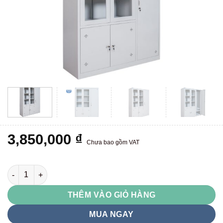
3,850,000
₫
Chưa bao gồm VAT
TU09K5CK số lượng
THÊM VÀO GIỎ HÀNG
MUA NGAY