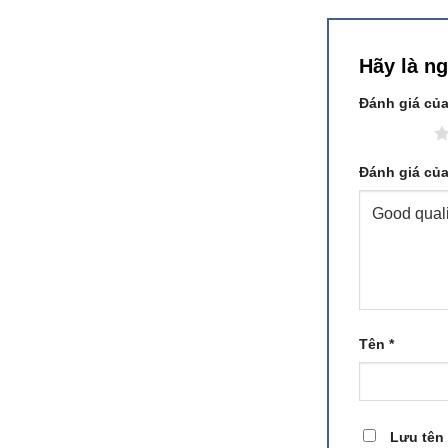
Hãy là n
Đánh giá củ
1 trên 5 sao
Đánh giá củ
Tên
*
Lưu tên 