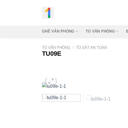
Bỏ
qua
nội
dung
GHẾ VĂN PHÒNG
TỦ VĂN PHÒNG
TỦ VĂN PHÒNG
/
TỦ SẮT AN TOÀN
TU09E