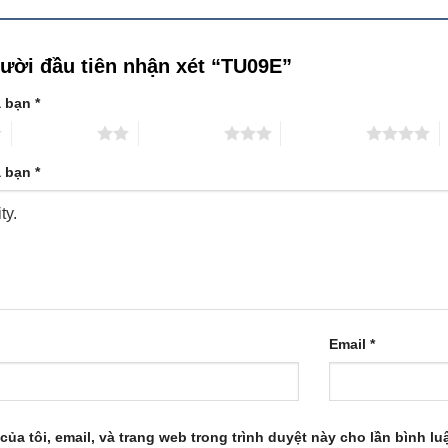
gười đầu tiên nhận xét “TU09E”
a bạn
*
2 trên 5 sao
3 trên 5 sao
4 trên 5 sao
5
a bạn
*
Email
*
của tôi, email, và trang web trong trình duyệt này cho lần bình luậ