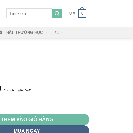
Tìm
0
0
₫
kiếm:
ỘI THẤT TRƯỜNG HỌC
#1
₫
Chưa bao gồm VAT
THÊM VÀO GIỎ HÀNG
MUA NGAY