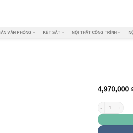
BÀN VĂN PHÒNG
KÉT SẮT
NỘI THẤT CÔNG TRÌNH
N
4,970,000
TU09E số lượng
Add to
wishlist