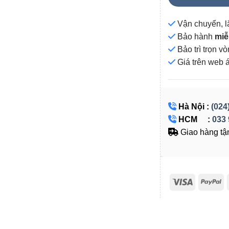
Vận chuyển, l
Bảo hành
miễ
Bảo trì trọn 
Giá
trên web 
Hà Nội :
(024
HCM :
033 
Giao hàng tận