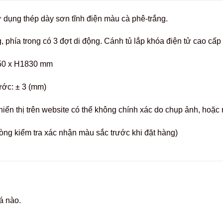
ử dụng thép dày sơn tĩnh điện màu cà phê-trắng.
 phía trong có 3 đợt di động. Cánh tủ lắp khóa điện tử cao cấp
50 x H1830 mm
ước: ± 3 (mm)
hiển thị trên website có thể không chính xác do chụp ảnh, hoặ
òng kiểm tra xác nhận màu sắc trước khi đặt hàng)
á nào.