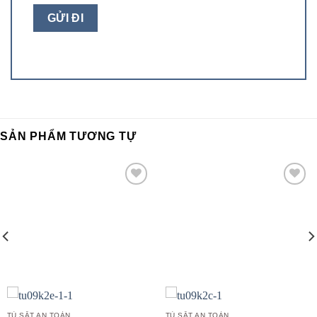
SẢN PHẨM TƯƠNG TỰ
Add to
Add to
wishlist
wishlist
TỦ SẮT AN TOÀN
TỦ SẮT AN TOÀN