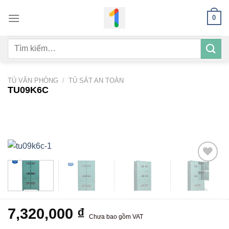
Bỏ
0
qua
nội
Tìm
dung
kiếm:
TỦ VĂN PHÒNG
/
TỦ SẮT AN TOÀN
TU09K6C
Add to
wishlist
7,320,000
₫
Chưa bao gồm VAT