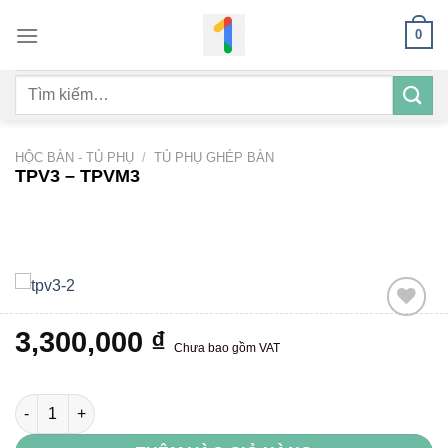
Bỏ
0
qua
nội
Tìm
dung
kiếm:
HỘC BÀN - TỦ PHỤ
/
TỦ PHỤ GHÉP BÀN
TPV3 – TPVM3
3,300,000
₫
Chưa bao gồm VAT
Add to
wishlist
TPV3 - TPVM3 số lượng