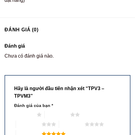
đặt hàng)
ĐÁNH GIÁ (0)
Đánh giá
Chưa có đánh giá nào.
Hãy là người đầu tiên nhận xét “TPV3 –
TPVM3”
Đánh giá của bạn
*
1 trên 5 sao
2 trên 5 sao
3 trên 5 sao
4 trên 5 sao
5 trên 5 sao