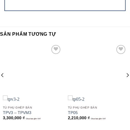
SẢN PHẨM TƯƠNG TỰ
Add to
Add to
wishlist
wishlist
TỦ PHỤ GHÉP BÀN
TỦ PHỤ GHÉP BÀN
TPV3 – TPVM3
TP05
3,300,000
₫
2,210,000
₫
Chưa bao gồm VAT
Chưa bao gồm VAT