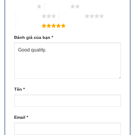
1 trên 5 sao
2 trên 5 sao
3 trên 5 sao
4 trên 5 sao
5 trên 5 sao
Đánh giá của bạn
*
Tên
*
Email
*