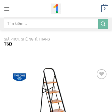
Bỏ
0
qua
nội
Tìm
dung
kiếm:
GIÁ PHƠI, GHẾ NGHỈ, THANG
T6B
Add to
wishlist