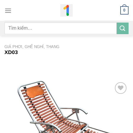
Bỏ
0
qua
nội
Tìm
dung
kiếm:
GIÁ PHƠI, GHẾ NGHỈ, THANG
XD03
Add to
wishlist