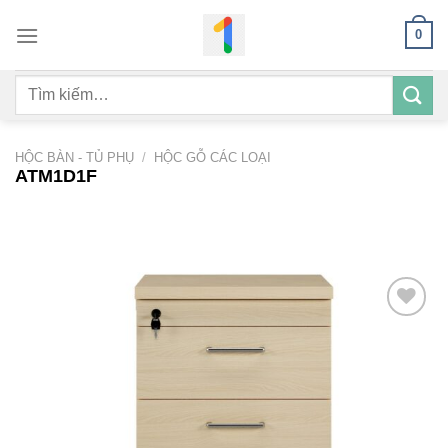
Bỏ
0
qua
nội
Tìm
dung
kiếm:
HỘC BÀN - TỦ PHỤ
/
HỘC GỖ CÁC LOẠI
ATM1D1F
Add to
wishlist