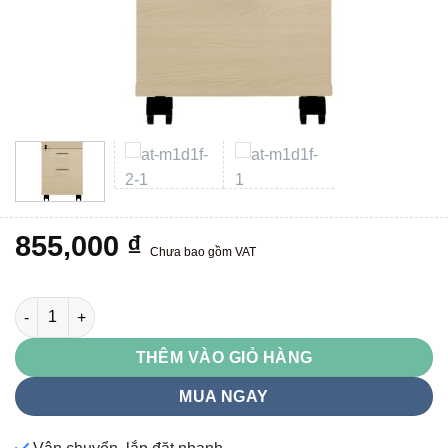
855,000
₫
Chưa bao gồm VAT
ATM1D1F số lượng
THÊM VÀO GIỎ HÀNG
MUA NGAY