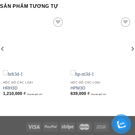
SẢN PHẨM TƯƠNG TỰ
Add to
Add to
wishlist
wishlist
HỘC GỖ CÁC LOẠI
HỘC GỖ CÁC LOẠI
HRH3D
HPM3D
1,210,000
₫
639,000
₫
Chưa bao gồm VAT
Chưa bao gồm VAT