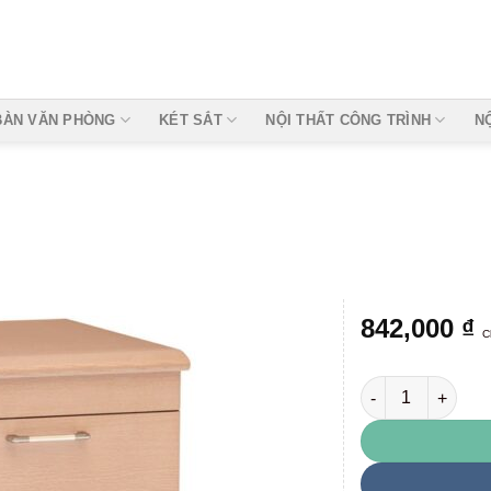
BÀN VĂN PHÒNG
KÉT SẮT
NỘI THẤT CÔNG TRÌNH
N
842,000
₫
C
NTM3D số lượng
Add to
wishlist