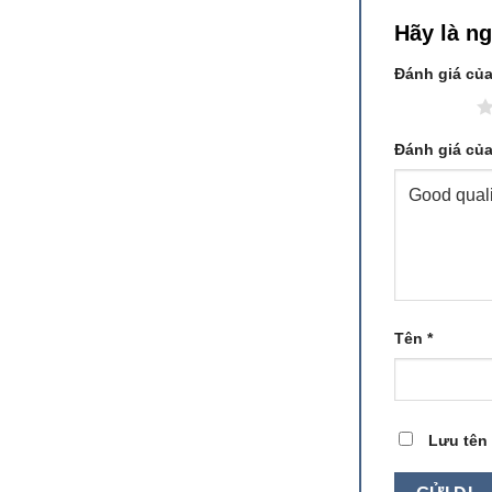
Hãy là n
Đánh giá củ
1 trên 5 sao
Đánh giá củ
Tên
*
Lưu tên 