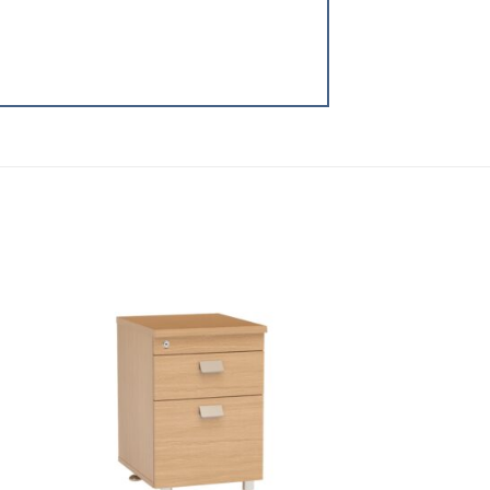
 to
Add to
list
wishlist