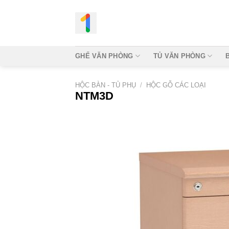
Bỏ
qua
nội
dung
GHẾ VĂN PHÒNG
TỦ VĂN PHÒNG
HỘC BÀN - TỦ PHỤ
/
HỘC GỖ CÁC LOẠI
NTM3D