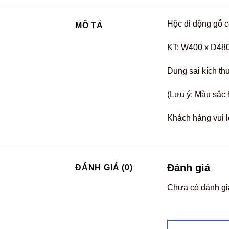
Hộc di động gỗ 
MÔ TẢ
KT: W400 x D48
Dung sai kích th
(Lưu ý: Màu sắc 
Khách hàng vui l
Đánh giá
ĐÁNH GIÁ (0)
Chưa có đánh gi