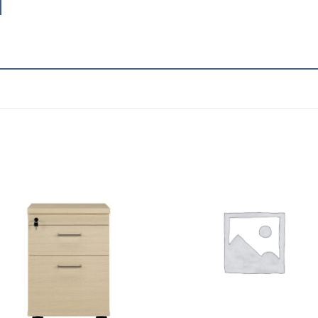
Add to
Add
wishlist
wish