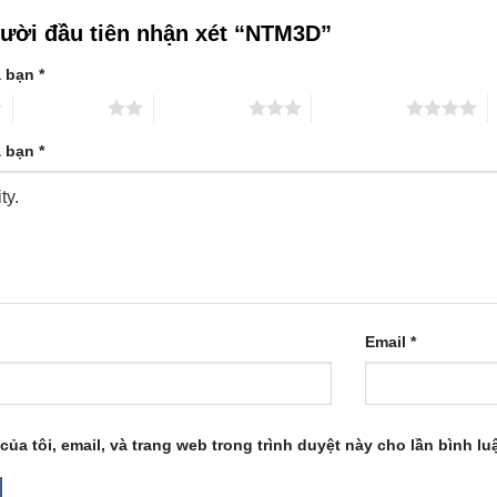
gười đầu tiên nhận xét “NTM3D”
a bạn
*
2 trên 5 sao
3 trên 5 sao
4 trên 5 sao
5
a bạn
*
Email
*
của tôi, email, và trang web trong trình duyệt này cho lần bình luậ