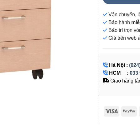
Vận chuyển, l
Bảo hành
miễ
Bảo trì trọn 
Giá
trên web 
Hà Nội :
(024
HCM :
033 
Giao hàng tận