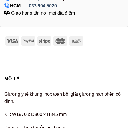
HCM :
033 994 5020
Giao hàng tận nơi mọi địa điểm
MÔ TẢ
Giường y tế khung Inox toàn bộ, giát giường hàn phên cố
định.
KT: W1970 x D900 x H845 mm
Dung sai kích thước: ± 10 mm