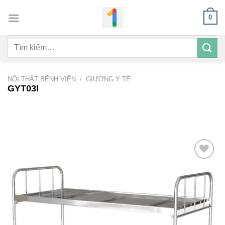
Bỏ
0
qua
nội
Tìm
dung
kiếm:
NỘI THẤT BỆNH VIỆN
/
GIƯỜNG Y TẾ
GYT03I
Add to
wishlist