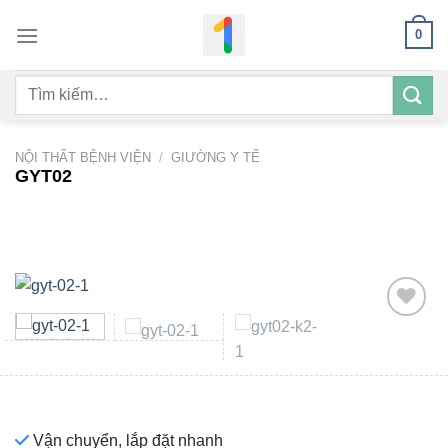
Bỏ
0
qua
nội
Tìm
dung
kiếm:
NỘI THẤT BỆNH VIỆN
/
GIƯỜNG Y TẾ
GYT02
Add to
wishlist
Vận chuyển, lắp đặt nhanh