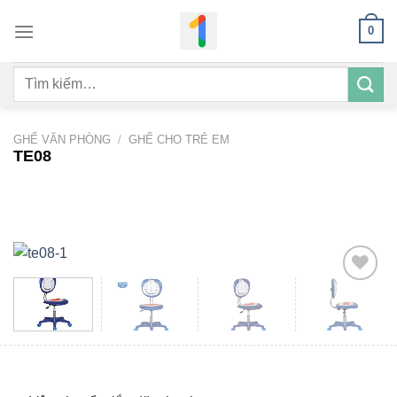
Bỏ
0
qua
nội
Tìm
dung
kiếm:
GHẾ VĂN PHÒNG
/
GHẾ CHO TRẺ EM
TE08
Add to
wishlist