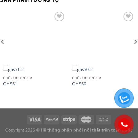
SẢN PHẨM TƯƠNG TỰ
Add to
Add to
wishlist
wishlist
GHẾ CHO TRẺ EM
GHẾ CHO TRẺ EM
GHS51
GHS50
Copyright 2026 ©
Hệ thống phân phối nội thất trên toàn quốc