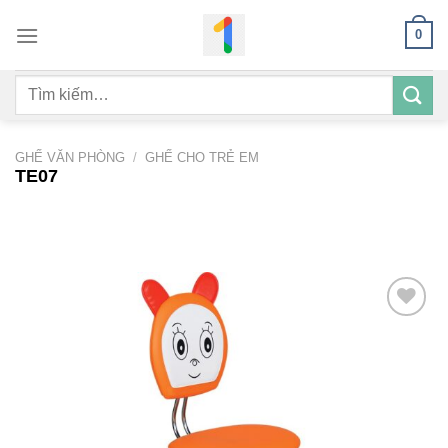
Bỏ
0
qua
nội
Tìm
dung
kiếm:
GHẾ VĂN PHÒNG
/
GHẾ CHO TRẺ EM
TE07
Add to
wishlist