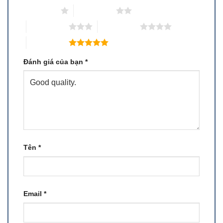
1 trên 5 sao
2 trên 5 sao
3 trên 5 sao
4 trên 5 sao
5 trên 5 sao
Đánh giá của bạn
*
Tên
*
Email
*