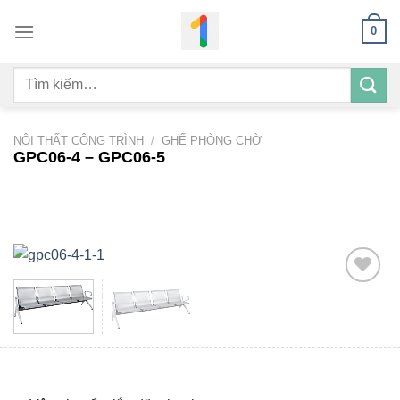
Bỏ
0
qua
nội
Tìm
dung
kiếm:
NỘI THẤT CÔNG TRÌNH
/
GHẾ PHÒNG CHỜ
GPC06-4 – GPC06-5
Add to
wishlist