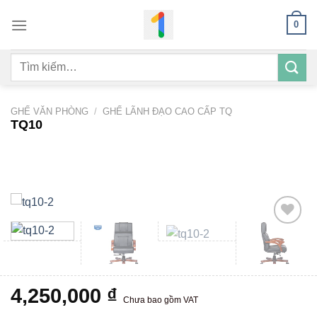
Bỏ
0
qua
nội
Tìm
dung
kiếm:
GHẾ VĂN PHÒNG
/
GHẾ LÃNH ĐẠO CAO CẤP TQ
TQ10
Add to
wishlist
4,250,000
₫
Chưa bao gồm VAT