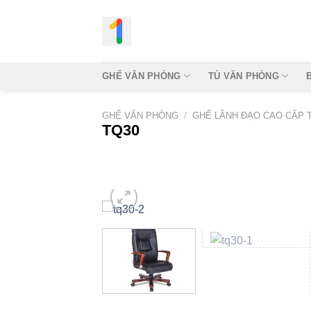
Bỏ
qua
nội
dung
GHẾ VĂN PHÒNG
TỦ VĂN PHÒNG
GHẾ VĂN PHÒNG
/
GHẾ LÃNH ĐẠO CAO CẤP 
TQ30