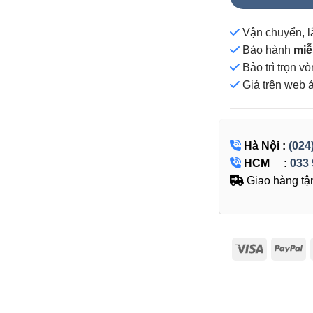
Vận chuyển, l
Bảo hành
miễ
Bảo trì trọn 
Giá
trên web 
Hà Nội :
(024
HCM :
033 
Giao hàng tận