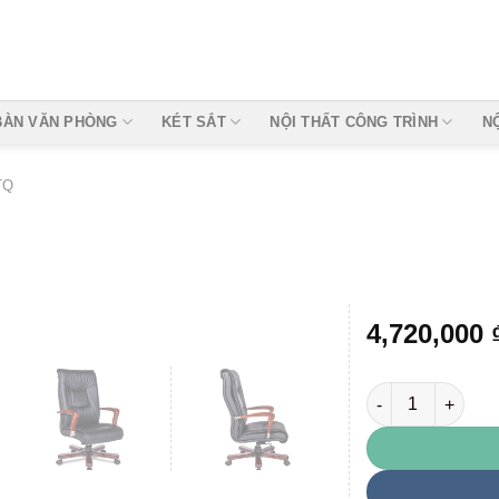
BÀN VĂN PHÒNG
KÉT SẮT
NỘI THẤT CÔNG TRÌNH
N
TQ
4,720,000
TQ30 số lượng
Add to
wishlist