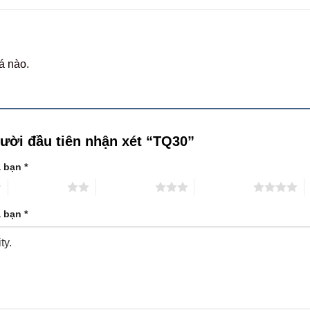
á nào.
gười đầu tiên nhận xét “TQ30”
a bạn
*
2 trên 5 sao
3 trên 5 sao
4 trên 5 sao
5
a bạn
*