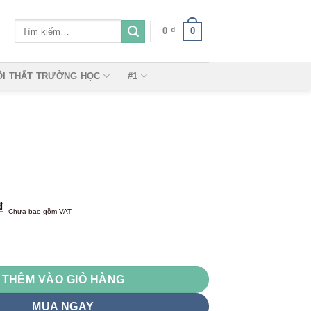
Tìm
0
0
₫
kiếm:
ỘI THẤT TRƯỜNG HỌC
#1
₫
Chưa bao gồm VAT
THÊM VÀO GIỎ HÀNG
MUA NGAY