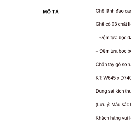
Ghế lãnh đạo ca
MÔ TẢ
Ghế có 03 chất l
– Đệm tựa bọc da
– Đệm tựa bọc b
Chân tay gỗ sơn
KT: W645 x D74
Dung sai kích th
(Lưu ý: Màu sắc 
Khách hàng vui l