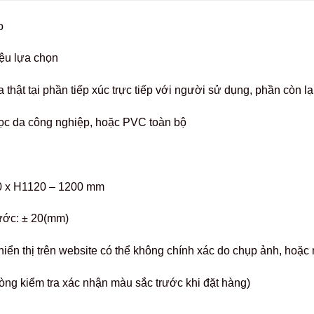
o
iệu lựa chọn
 thật tại phần tiếp xúc trực tiếp với người sử dụng, phần còn l
ọc da công nghiệp, hoặc PVC toàn bộ
.
0 x H1120 – 1200 mm
ước: ± 20(mm)
hiển thị trên website có thể không chính xác do chụp ảnh, hoặ
òng kiểm tra xác nhận màu sắc trước khi đặt hàng)