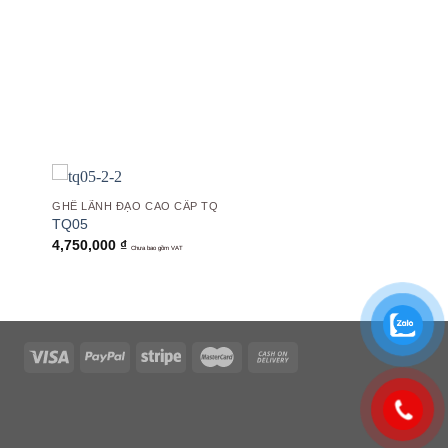
 to
Add to
list
wishlist
GHẾ LÃNH ĐẠO CAO CẤP TQ
TQ05
4,750,000
₫
Chưa bao gồm VAT