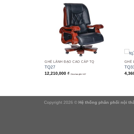
Add to
Add to
wishlist
wishlist
 CẤP TQ
GHẾ LÃNH ĐẠO CAO CẤP TQ
GHẾ 
TQ27
TQ3
12,210,000
₫
4,36
gồm VAT
Chưa bao gồm VAT
Copyright 2026 ©
Hệ thống phân phối nội thấ