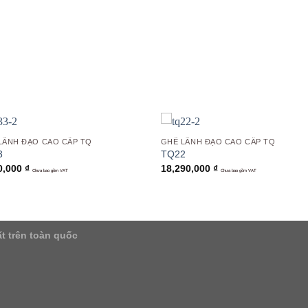
Add to
Add
wishlist
wish
LÃNH ĐẠO CAO CẤP TQ
GHẾ LÃNH ĐẠO CAO CẤP TQ
3
TQ22
0,000
₫
18,290,000
₫
Chưa bao gồm VAT
Chưa bao gồm VAT
t trên toàn quốc