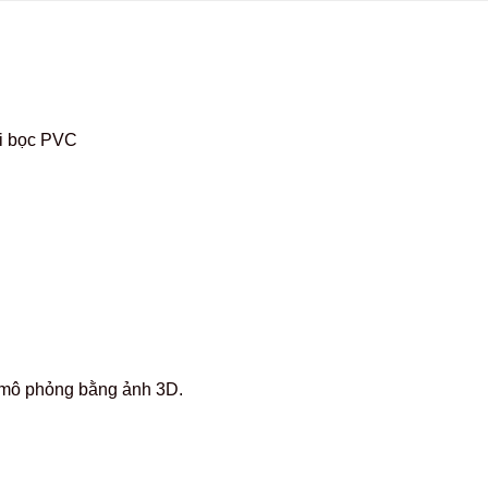
ại bọc PVC
c mô phỏng bằng ảnh 3D.