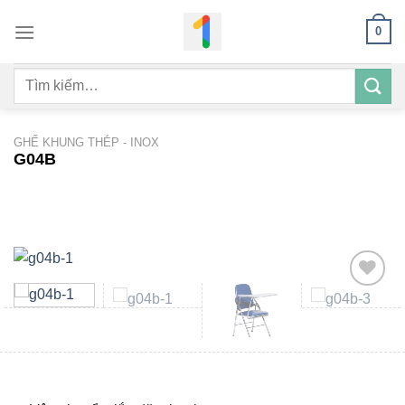
Bỏ
0
qua
nội
Tìm
dung
kiếm:
GHẾ KHUNG THÉP - INOX
G04B
Add to
wishlist