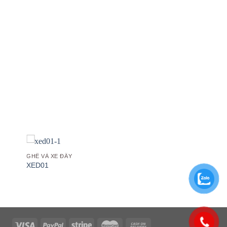
 to
Add to
list
wishlist
GHẾ VÀ XE ĐẨY
XED01