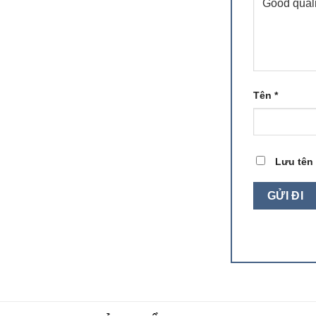
Tên
*
Lưu tên 