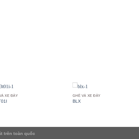
Add to
Add
wishlist
wish
VÀ XE ĐẨY
GHẾ VÀ XE ĐẨY
01I
BLX
t trên toàn quốc