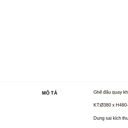
Ghế đẩu quay kh
MÔ TẢ
KT:Ø380 x H480
Dung sai kích t