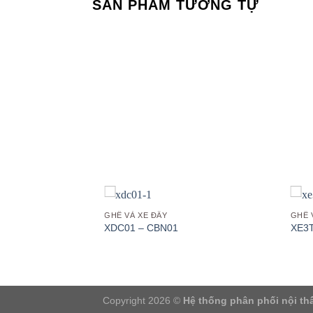
SẢN PHẨM TƯƠNG TỰ
Add to
Add to
wishlist
wishlist
GHẾ VÀ XE ĐẨY
GHẾ 
XDC01 – CBN01
XE3T
Copyright 2026 ©
Hệ thống phân phối nội thấ