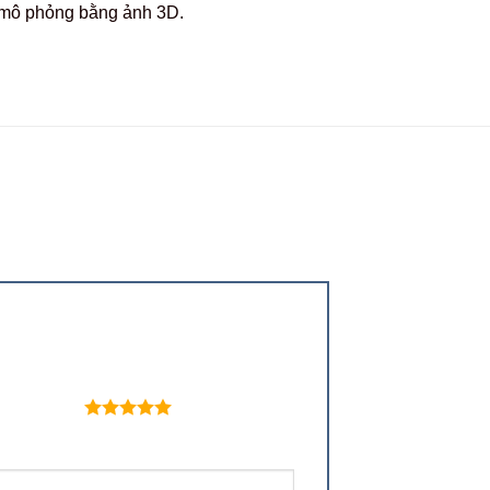
c mô phỏng bằng ảnh 3D.
 trên 5 sao