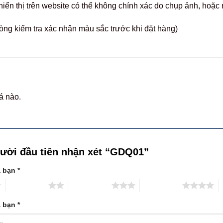
hiển thị trên website có thể không chính xác do chụp ảnh, hoặ
òng kiểm tra xác nhận màu sắc trước khi đặt hàng)
á nào.
gười đầu tiên nhận xét “GDQ01”
a bạn
*
2 trên 5 sao
3 trên 5 sao
4 trên 5 sao
5
a bạn
*