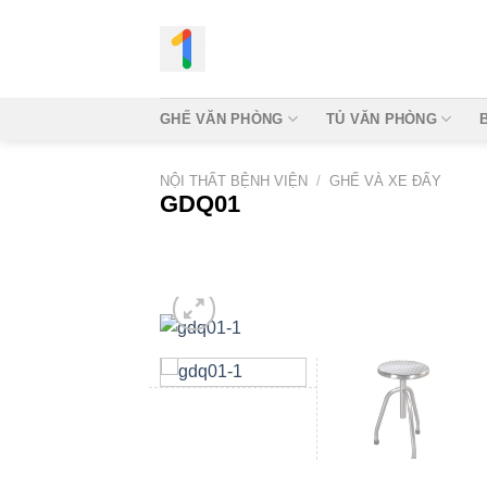
Bỏ
qua
nội
dung
GHẾ VĂN PHÒNG
TỦ VĂN PHÒNG
NỘI THẤT BỆNH VIỆN
/
GHẾ VÀ XE ĐẨY
GDQ01