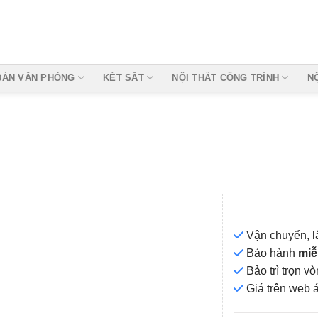
BÀN VĂN PHÒNG
KÉT SẮT
NỘI THẤT CÔNG TRÌNH
N
Vận chuyển, l
Bảo hành
miễ
Bảo trì trọn 
Add to
Giá
trên web 
wishlist