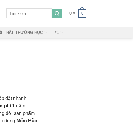
Tìm
0
0
₫
kiếm:
ỘI THẤT TRƯỜNG HỌC
#1
ắp đặt nhanh
n phí
1 năm
vòng đời sản phẩm
áp dụng
Miền Bắc