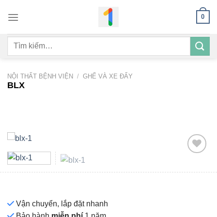
Bỏ
0
qua
nội
Tìm
dung
kiếm:
NỘI THẤT BỆNH VIỆN
/
GHẾ VÀ XE ĐẨY
BLX
Add to
wishlist
Vận chuyển, lắp đặt nhanh
Bảo hành
miễn phí
1 năm