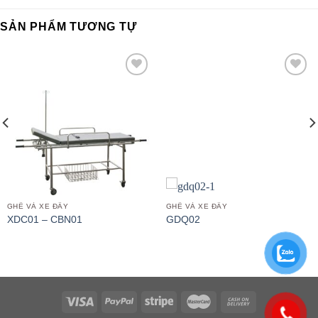
SẢN PHẨM TƯƠNG TỰ
Add to
Add to
wishlist
wishlist
GHẾ VÀ XE ĐẨY
GHẾ VÀ XE ĐẨY
XDC01 – CBN01
GDQ02