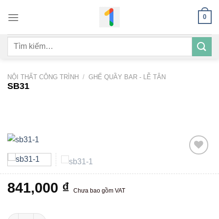
Bỏ
0
qua
nội
Tìm
dung
kiếm:
NỘI THẤT CÔNG TRÌNH
/
GHẾ QUẦY BAR - LỄ TÂN
SB31
Add to
841,000
₫
wishlist
Chưa bao gồm VAT
SB31 số lượng