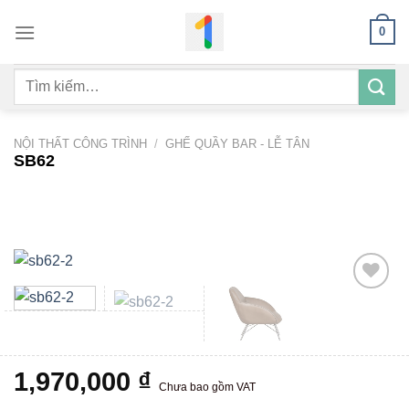
Bỏ
0
qua
nội
Tìm
dung
kiếm:
NỘI THẤT CÔNG TRÌNH
/
GHẾ QUẦY BAR - LỄ TÂN
SB62
Add to
wishlist
1,970,000
₫
Chưa bao gồm VAT