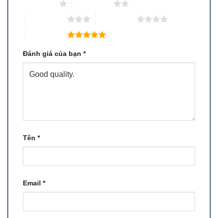
1 trên 5 sao
2 trên 5 sao
3 trên 5 sao
4 trên 5 sao
5 trên 5 sao
Đánh giá của bạn
*
Tên
*
Email
*