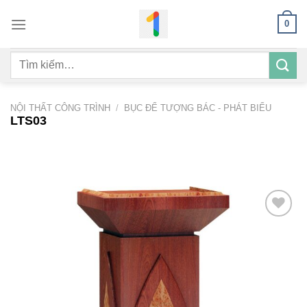
Bỏ
0
qua
nội
Tìm
dung
kiếm:
NỘI THẤT CÔNG TRÌNH
/
BỤC ĐỂ TƯỢNG BÁC - PHÁT BIỂU
LTS03
Add to
wishlist