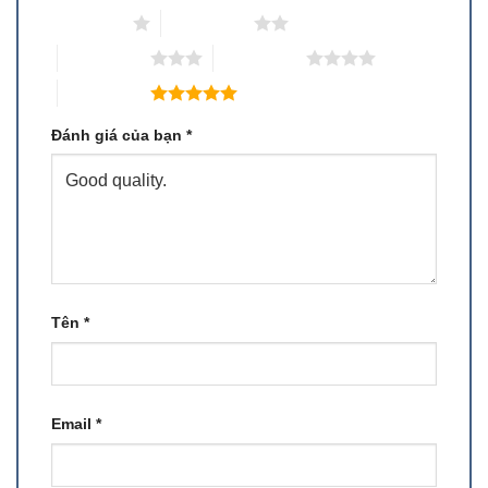
1 trên 5 sao
2 trên 5 sao
3 trên 5 sao
4 trên 5 sao
5 trên 5 sao
Đánh giá của bạn
*
Tên
*
Email
*